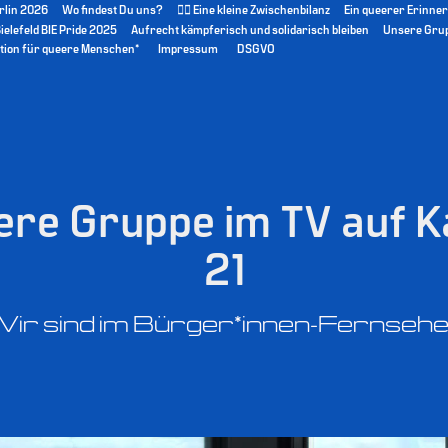
rlin 2026
Wo findest Du uns?
🏳️‍🌈 Eine kleine Zwischenbilanz
Ein queerer Erinner
elefeld BIE Pride 2025
Aufrecht kämpferisch und solidarisch bleiben
Unsere Grup
tion für queere Menschen*
Impressum
DSGVO
re Gruppe im TV auf Ka
21
ir sind im Bürger*innen-Fernsehe