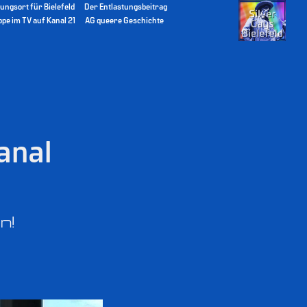
ungsort für Bielefeld
Der Entlastungsbeitrag
pe im TV auf Kanal 21
AG queere Geschichte
nal 
n!