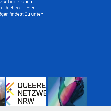
 Gast im Grünen
zu drehen. Diesen
öger findest Du unter
Gedenken an 
AG queere 
Terroranschlag 
Geschichte
Berlin 2026