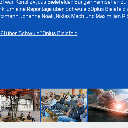
1 war Kanal 24, das Bielefelder Bürger-Fernsehen zu
k, um eine Reportage über Schwule 50plus Bielefeld 
otzmann, Johanna Noak, Niklas Mach und Maximilian Pl
 21 über Schwule50plus Bielefeld
Ein queerer 
Interessante 
Erinnerungsort 
10 Jahre BISS
Links
für Bielefeld