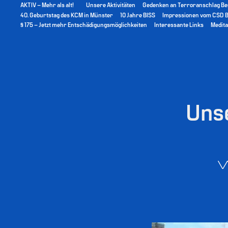
AKTIV – Mehr als alt!
Unsere Aktivitäten
Gedenken an Terroranschlag Be
40. Geburtstag des KCM in Münster
10 Jahre BISS
Impressionen vom CSD Bi
§ 175 – Jetzt mehr Entschädigungsmöglichkeiten
Interessante Links
Medita
Unse
W