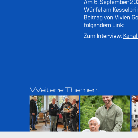
Am 6. September 202
Würfel am Kesselbrin
Beitrag von Vivien G
folgendem Link:
Zum Interview:
Kanal
Weitere Themen:
40. Geburtstag 
Der 
des KCM in 
Entlastungsbeitrag
Münster